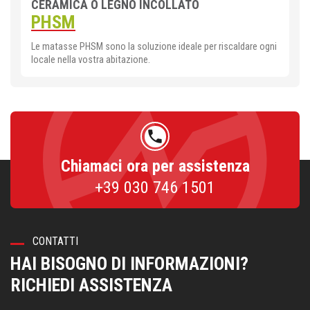
CERAMICA O LEGNO INCOLLATO
PHSM
Le matasse PHSM sono la soluzione ideale per riscaldare ogni
locale nella vostra abitazione.
phone
Chiamaci ora per assistenza
+39 030 746 1501
CONTATTI
HAI BISOGNO DI INFORMAZIONI?
RICHIEDI ASSISTENZA